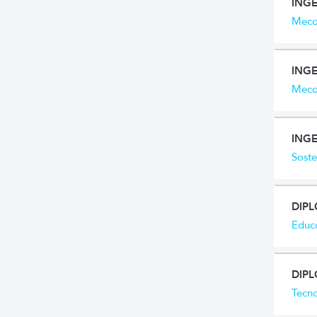
ING
Mecat
INGE
Mecat
ING
Soste
DIP
Educa
DIPL
Tecno