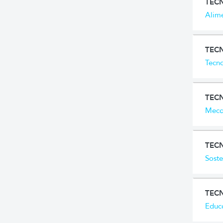
TEC
Alim
TEC
Tecno
TEC
Mecat
TEC
Soste
TECN
Educa