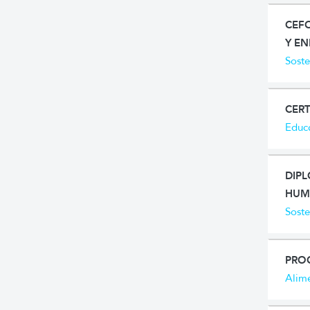
CEFO
Y E
Soste
CERT
Educa
DIP
HUM
Soste
PRO
Alim