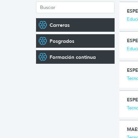
ESPE
Educa
Carreras
ESPE
Posgrados
Educa
Formación continua
ESPE
Tecno
ESPE
Tecno
MAES
Tecno