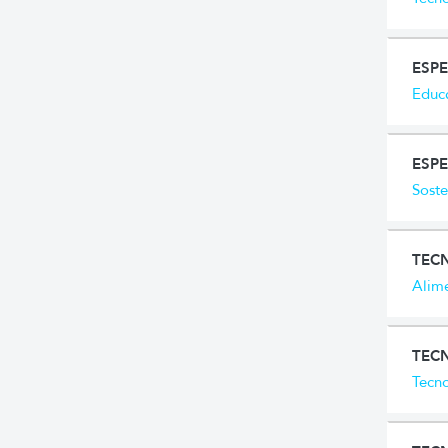
ESP
Educa
ESPE
Soste
TEC
Alim
TEC
Tecno