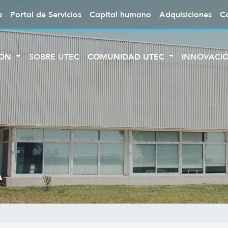
a
Portal de Servicios
Capital humano
Adquisiciones
C
IÓN
SOBRE UTEC
COMUNIDAD UTEC
INNOVACI
A