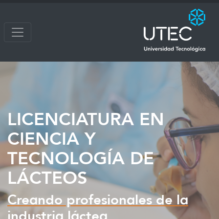
LICENCIATURA EN
CIENCIA Y
TECNOLOGÍA DE
LÁCTEOS
Creando profesionales de la
industria láctea