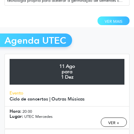
tecnologia própria para acelerar a germinação de sementes c...
VER MAIS
Agenda UTEC
11 Ago
para
1 Dez
Evento
Ciclo de concertos | Outras Músicas
Hora:
20:00
Lugar:
UTEC Mercedes
VER +