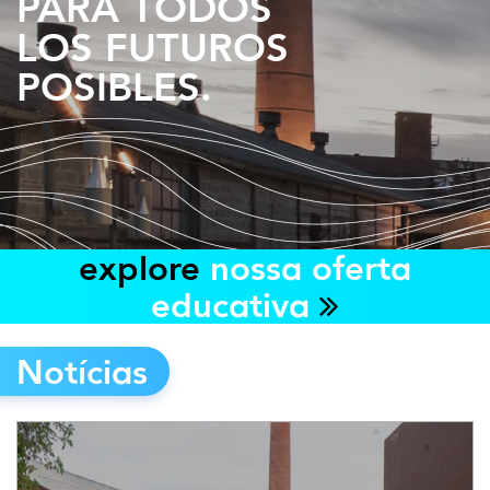
PARA TODOS
LOS FUTUROS
POSIBLES.
explore
nossa oferta
educativa
Notícias