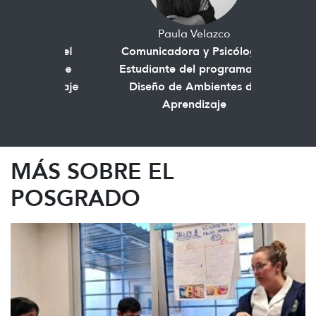
que pongamos pienso y foco en el
usuario. Los profesores además
Paula Velazco
compartieron sus propias
Comunicadora y Psicóloga.
experiencias de trabajos
Estudiante del programa en
realizados, aciertos y aspectos a
Diseño de Ambientes de
mejorar, lo que para mi fue muy
Aprendizaje
relevante."
MÁS SOBRE EL
POSGRADO