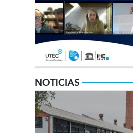
Comenzó la segunda edición Programa de
NOTICIAS
Posgrado Agua y Desarrollo Sostenible de
UTEC con IHE Delft con alta participación 
estudiantes extranjeros