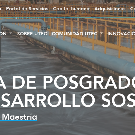
a
Portal de Servicios
Capital humano
Adquisiciones
C
IÓN
SOBRE UTEC
COMUNIDAD UTEC
INNOVACI
 DE POSGRAD
SARROLLO SOS
- Maestría