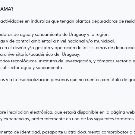
GRAMA?
ctividades en industrias que tengan plantas depuradoras de resid
doras de agua y saneamiento de Uruguay y la región.
as y de control ambiental a nivel nacional y/o municipal.
 en el diseño y/o gestión y operación de los sistemas de depuración
ma universitario/académico del Uruguay.
rios tecnológicos, institutos de investigación, y cámaras sectoriale
s al sector agua y saneamiento.
os y a la especialización personas que no cuenten con título de gra
re inscripción electrónica, que estará disponible en la página web
y experiencias, preferentemente en uno de los siguientes formatos
mento de identidad, pasaporte u otro documento comprobatorio c