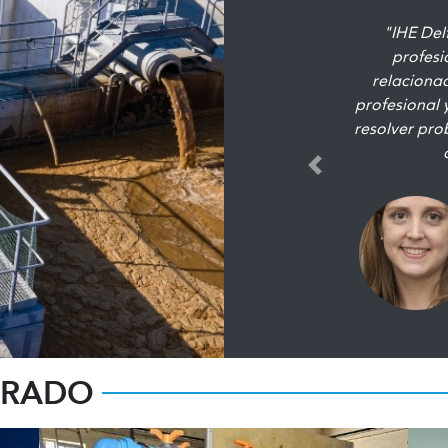
"El programa 
diferentes 
partir de u
generar cap
agua y san
profesional 
Previous
lo
GRADO