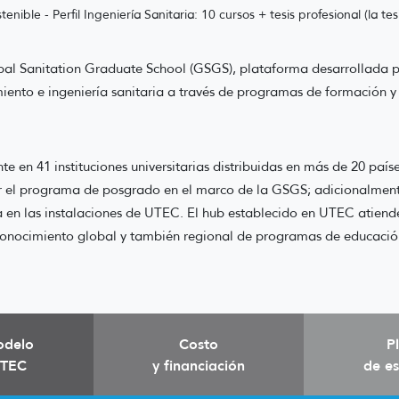
enible - Perfil Ingeniería Sanitaria: 10 cursos + tesis profesional (la 
 Sanitation Graduate School (GSGS), plataforma desarrollada por I
iento e ingeniería sanitaria a través de programas de formación y
e en 41 instituciones universitarias distribuidas en más de 20 paí
er el programa de posgrado en el marco de la GSGS; adicionalmen
a en las instalaciones de UTEC. El hub establecido en UTEC atiend
conocimiento global y también regional de programas de educación
delo
Costo
P
TEC
y financiación
de es