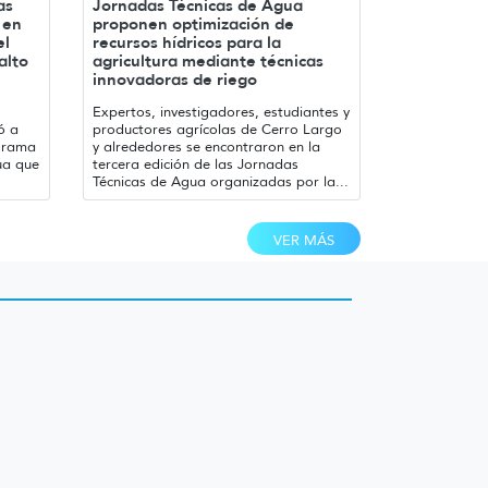
as
Jornadas Técnicas de Agua
 en
proponen optimización de
el
recursos hídricos para la
alto
agricultura mediante técnicas
innovadoras de riego
Expertos, investigadores, estudiantes y
ó a
productores agrícolas de Cerro Largo
ograma
y alrededores se encontraron en la
ua que
tercera edición de las Jornadas
Técnicas de Agua organizadas por la...
VER MÁS