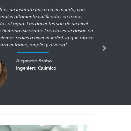
me permitió intercambiar con realidades de
regiones y abordar problemáticas locales a
n contexto global. Tuve la oportunidad de
acidadesen el desarrollo de tecnología en
eamiento y logré consolidar mi formación
a través del abordaje multidisciplinario que
Next
s desafíos ambientales requieren"
Pablo Kok
Ingeniero Civil - Perfil Hidráulico
Ambiental