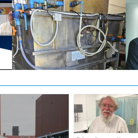
Base antártica uruguaya contará con un
“Es
nuevo sistema de depuración de aguas
de 
de
residuales de avanzada con diseño de UTEC
fon