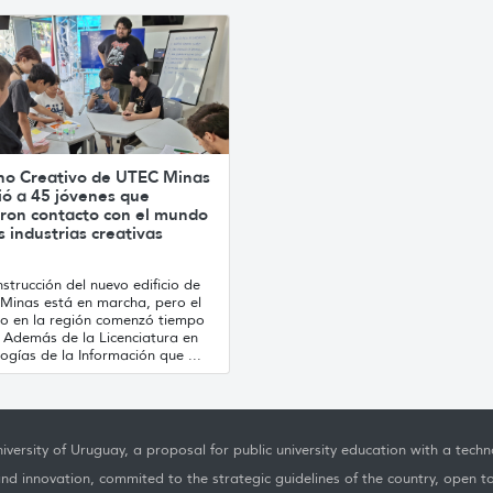
no Creativo de UTEC Minas
ió a 45 jóvenes que
ron contacto con el mundo
s industrias creativas
strucción del nuevo edificio de
Minas está en marcha, pero el
jo en la región comenzó tiempo
. Además de la Licenciatura en
ogías de la Información que ...
iversity of Uruguay, a proposal for public university education with a techno
nd innovation, commited to the strategic guidelines of the country, open t