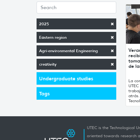
2025
Eastern region
Vera
Agri-environmental Engineering
recib
toma
creativity
de la
Undergraduate studies
La con
UTEC 
traba
Tags
atrás
Tecnol
UTEC is the Technological Un
oriented towards research a