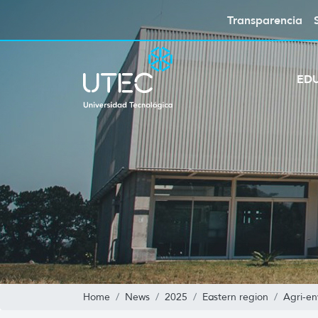
Transparencia
ED
Home
News
2025
Eastern region
Agri-en