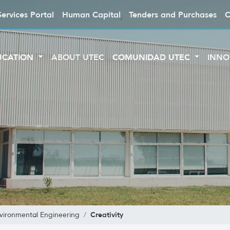
Services Portal
Human Capital
Tenders and Purchases
C
UCATION
ABOUT UTEC
COMUNIDAD UTEC
INNO
Creativity
vironmental Engineering