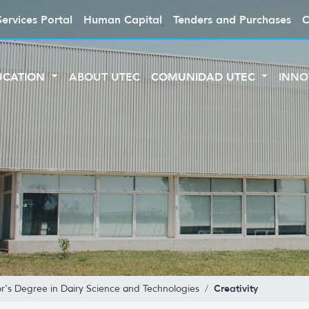
Services Portal
Human Capital
Tenders and Purchases
C
UCATION
ABOUT UTEC
COMUNIDAD UTEC
INNO
Creativity
r's Degree in Dairy Science and Technologies