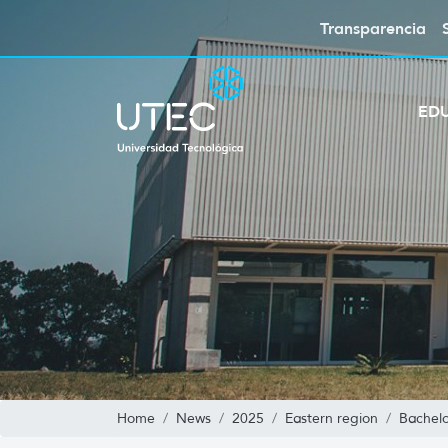
Transparencia
ED
Home
News
2025
Eastern region
Bachelo