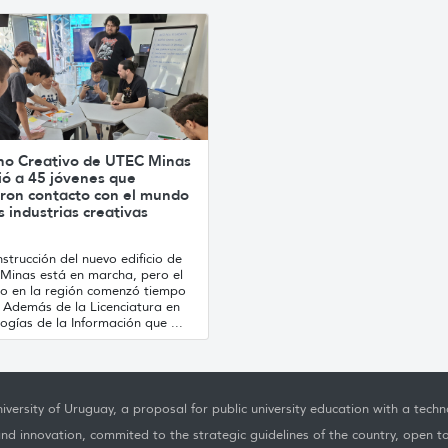
no Creativo de UTEC Minas
ió a 45 jóvenes que
ron contacto con el mundo
s industrias creativas
strucción del nuevo edificio de
Minas está en marcha, pero el
jo en la región comenzó tiempo
. Además de la Licenciatura en
ogías de la Información que ...
iversity of Uruguay, a proposal for public university education with a techno
nd innovation, commited to the strategic guidelines of the country, open t