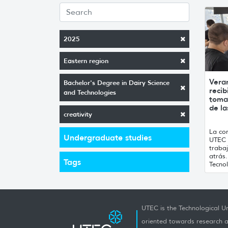
2025
Eastern region
Vera
Bachelor's Degree in Dairy Science
recib
and Technologies
toma
de la
creativity
La con
Undergraduate studies
UTEC 
traba
atrás
Tags
Tecnol
UTEC is the Technological Un
oriented towards research a