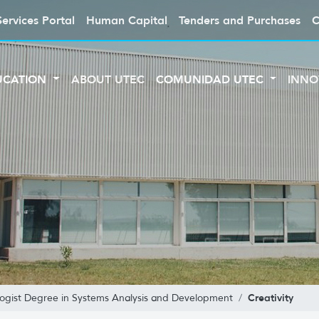
Services Portal
Human Capital
Tenders and Purchases
C
UCATION
ABOUT UTEC
COMUNIDAD UTEC
INNO
Creativity
ogist Degree in Systems Analysis and Development