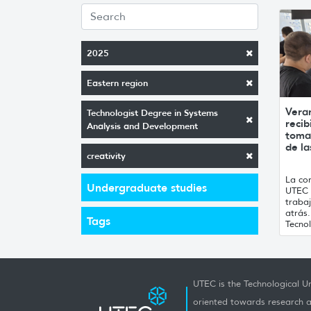
2025
Eastern region
Vera
Technologist Degree in Systems
recib
Analysis and Development
toma
de la
creativity
La con
Undergraduate studies
UTEC 
traba
atrás
Tags
Tecnol
UTEC is the Technological Un
oriented towards research a