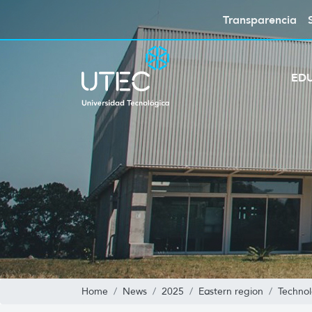
Transparencia
ED
Home
News
2025
Eastern region
Technol