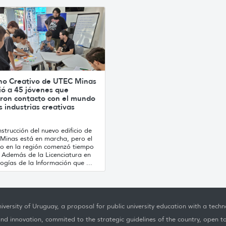
no Creativo de UTEC Minas
ió a 45 jóvenes que
ron contacto con el mundo
s industrias creativas
strucción del nuevo edificio de
Minas está en marcha, pero el
jo en la región comenzó tiempo
. Además de la Licenciatura en
ogías de la Información que ...
iversity of Uruguay, a proposal for public university education with a techno
nd innovation, commited to the strategic guidelines of the country, open t