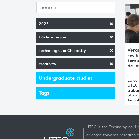
2025
Eastern region
Vera
Technologist in Chemistry
recib
toma
creativity
de la
Undergraduate studies
La con
UTEC 
traba
Tags
atrás
Tecnol
UTEC is the Technological Un
oriented towards research a