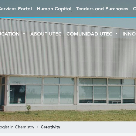
Services Portal
Human Capital
Tenders and Purchases
C
UCATION
ABOUT UTEC
COMUNIDAD UTEC
INNO
Creativity
ogist in Chemistry