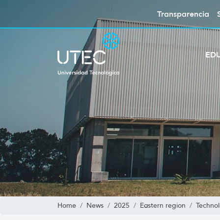
Transparencia
ED
Home
News
2025
Eastern region
Technol