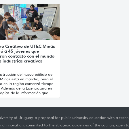
no Creativo de UTEC Minas
ió a 45 jóvenes que
ron contacto con el mundo
s industrias creativas
strucción del nuevo edificio de
Minas está en marcha, pero el
jo en la región comenzó tiempo
. Además de la Licenciatura en
ogías de la Información que ...
iversity of Uruguay, a proposal for public university education with a techno
nd innovation, commited to the strategic guidelines of the country, open t