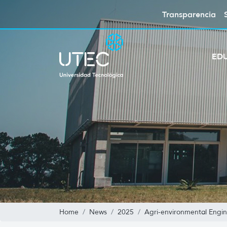
Transparencia
ED
Home
News
2025
Agri-environmental Engi