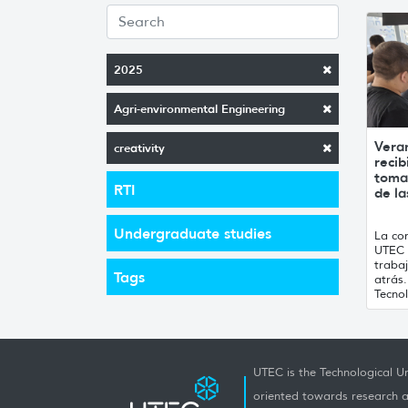
2025
Agri-environmental Engineering
Vera
creativity
recib
toma
RTI
de la
Undergraduate studies
La con
UTEC 
traba
Tags
atrás
Tecnol
UTEC is the Technological Un
oriented towards research a