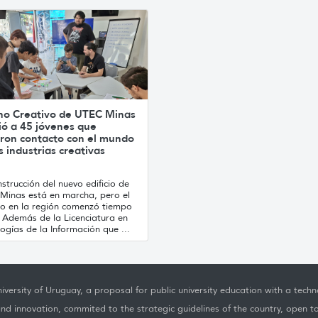
no Creativo de UTEC Minas
ió a 45 jóvenes que
ron contacto con el mundo
s industrias creativas
strucción del nuevo edificio de
Minas está en marcha, pero el
jo en la región comenzó tiempo
. Además de la Licenciatura en
ogías de la Información que ...
iversity of Uruguay, a proposal for public university education with a techno
nd innovation, commited to the strategic guidelines of the country, open t