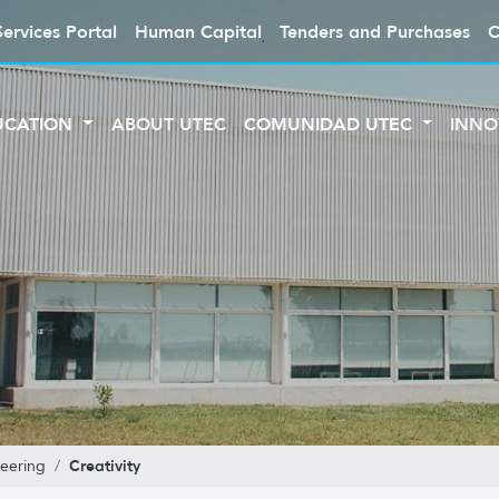
Services Portal
Human Capital
Tenders and Purchases
C
UCATION
ABOUT UTEC
COMUNIDAD UTEC
INNO
Creativity
neering