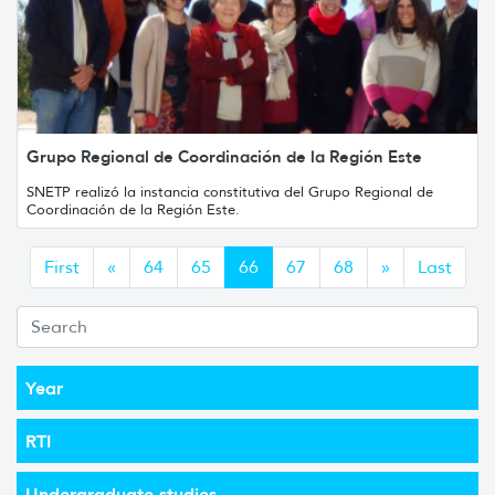
Grupo Regional de Coordinación de la Región Este
SNETP realizó la instancia constitutiva del Grupo Regional de
Coordinación de la Región Este.
Anterior
Siguiente
First
«
64
65
66
67
68
»
Last
Year
RTI
Undergraduate studies