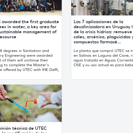
 awarded the first graduate
Las 7 aplicaciones de la
es in water, a key area for
desalinizadora en Uruguay 
sustainable management of
de la crisis hídrica: remueve
resource
sales, arsénico, plaguicidas 
compuestos farmacé...
28 degrees in Sanitation and
La planta que compró UTEC se in
ary Engineering were awarded
en Salinas en Laguna del Cisne, r
 of them will continue their
agua tratada en Aguas Corrient
ng to complete the Master's
OSE y su uso actual es para beb
e offered by UTEC with IHE Delft,
pinión técnica de UTEC