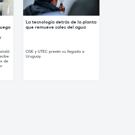
La tecnología detrás de la planta
luego
que remueve sales del agua
y
staló
OSE y UTEC prevén su llegada a
ecibe
Uruguay
es de
er