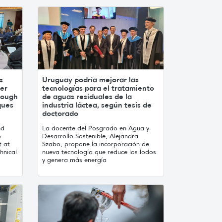
s
Uruguay podría mejorar las
ter
tecnologías para el tratamiento
hrough
de aguas residuales de la
ques
industria láctea, según tesis de
doctorado
nd
La docente del Posgrado en Agua y
o
Desarrollo Sostenible, Alejandra
t at
Szabo, propone la incorporación de
hnical
nueva tecnología que reduce los lodos
y genera más energía