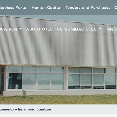
Services Portal
Human Capital
Tenders and Purchases
C
UCATION
ABOUT UTEC
COMUNIDAD UTEC
INNO
iento e Ingeniería Sanitaria