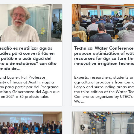
esafío es reutilizar aguas
Technical Water Conference
uales para convertirlas en
propose optimization of wa
 potable o usar agua del
resources for agriculture t
o o de estuarios” con alto
innovative irrigation techni
nido de...
nd Lawler, Full Professor
Experts, researchers, students a
sity of Texas at Austin, viajó a
agricultural producers from Cerr
ay para participar del Programa
Largo and surrounding areas me
stión y Gobernanza del Agua que
the third edition of the Water Tec
 en 2024 a 85 profesionales
Conference organized by UTEC's
Wat...