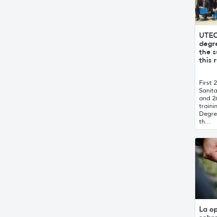
UTEC
degre
the 
this 
First 
Sanit
and 26
traini
Degre
th...
La o