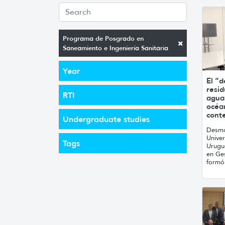
Programa de Posgrado en
Saneamiento e Ingeniería Sanitaria
Year
El “d
resid
RTI
agua
océan
conte
Undergraduate studies
Desmo
Univer
Tags
Urugu
en Ge
formó