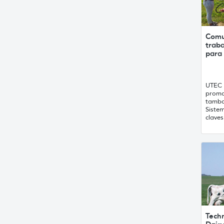
Comun
traba
para 
UTEC 
promo
tambo
Siste
claves
Tech