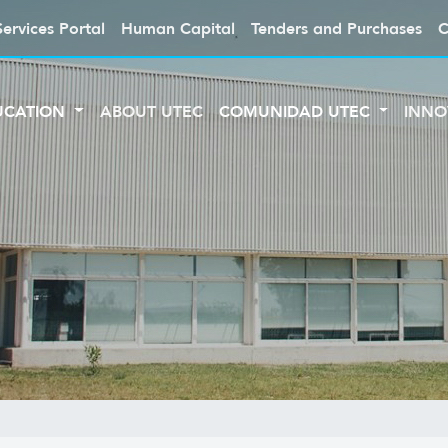
Services Portal
Human Capital
Tenders and Purchases
C
UCATION
ABOUT UTEC
COMUNIDAD UTEC
INNO