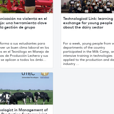
icación no violenta en el
Technological Link: learning
jo: una herramienta clave
exchange for young people
la gestión de grupo
about the dairy sector
forma a sus estudiantes para
For a week, young people from v
ver un buen clima laboral en los
departments of the country
s en el Tecnólogo en Manejo de
participated in the Milk Camp, a
mas de Producción Lechera y sus
intensive training in technologies
 se aplican a todos los ámbi...
applied to the production and da
industry ...
nologist in Management of