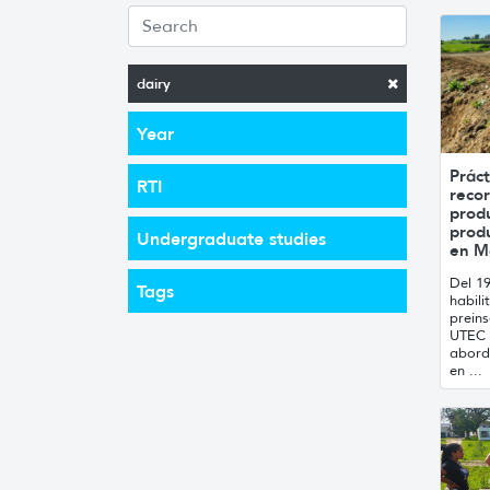
dairy
Year
Práct
RTI
recor
produ
produ
Undergraduate studies
en Ma
Del 19
Tags
habili
preins
UTEC 
abord
en ...