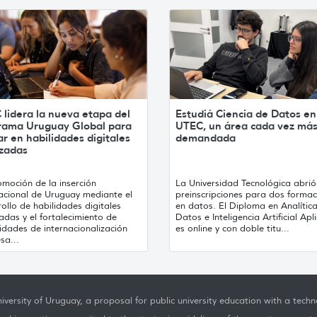
lidera la nueva etapa del
Estudiá Ciencia de Datos en
rama Uruguay Global para
UTEC, un área cada vez má
r en habilidades digitales
demandada
zadas
omoción de la inserción
La Universidad Tecnológica abrió
nacional de Uruguay mediante el
preinscripciones para dos formac
ollo de habilidades digitales
en datos. El Diploma en Analític
das y el fortalecimiento de
Datos e Inteligencia Artificial Ap
idades de internacionalización
es online y con doble titu...
sa...
iversity of Uruguay, a proposal for public university education with a techno