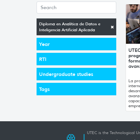
Diploma en Analítica de Datos e
Inteligencia Artificial Aplicada
Year
UTEC 
prog
RTI
forma
avan
Undergraduate studies
La pr
inter
Tags
desarr
avanza
capac
empre
UTEC is the Technological Un