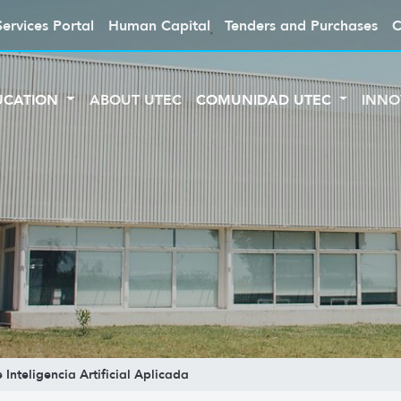
Services Portal
Human Capital
Tenders and Purchases
C
UCATION
ABOUT UTEC
COMUNIDAD UTEC
INNO
Inteligencia Artificial Aplicada