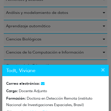
Análisis y modelamiento de datos
Aprendizaje automático
Ciencias Biológicas
Ciencias de la Computación e Información
Ciencias de la Educación
×
Todt, Viviane
Ciencias de la Salud
Correo electrónico:
Cargo:
Docente Adjunto
Ciencias Químicas
Formación:
Doctora en Detección Remota (instituto
Nacional de Investigaciones Espaciales, Brasil)
Energía