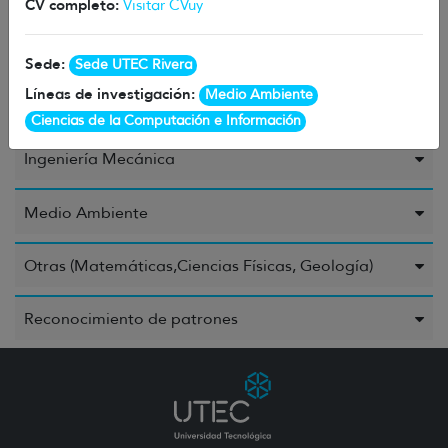
CV completo:
Visitar CVuy
Ingeniería Civil o Industrial
Sede:
Sede UTEC Rivera
Ingeniería Eléctrica, Ingeniería Electrónica e
Líneas de investigación:
Medio Ambiente
Ingeniería de la Información
Ciencias de la Computación e Información
Ingeniería Mecánica
Medio Ambiente
Otras (Matemáticas,Ciencias Físicas, Geología)
Reconocimiento de patrones