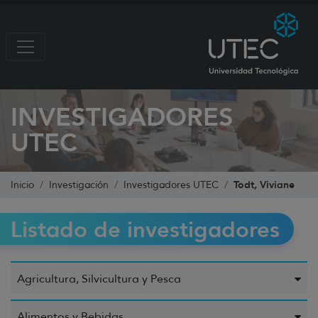
INVESTIGADORES
UTEC
Todt, Viviane
Inicio
Investigación
Investigadores UTEC
Listado de investigadores
Agricultura, Silvicultura y Pesca
Alimentos y Bebidas