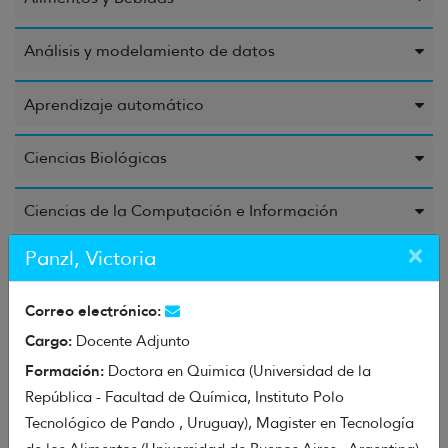
Análisis y modelamiento de datos
Aprendizaje automático
Ciencias Biológicas
Ciencias de la Computación e Información
×
Panzl, Victoria
Ciencias de la Educación
Correo electrónico:
Ciencias de la Salud
Cargo:
Docente Adjunto
Formación:
Ciencias Químicas
Doctora en Quimica (Universidad de la
República - Facultad de Química, Instituto Polo
Tecnológico de Pando , Uruguay), Magister en Tecnología
Energía