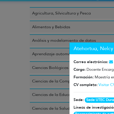
Agricultura, Silvicultura y Pesca
Alimentos y Bebidas
Análisis y modelamiento de datos
Atehortua, Nelcy
Aprendizaje automático
Correo electrónico:
Ciencias Biológicas
Cargo:
Docente Encar
Formación:
Maestría en
Ciencias de la Computación e Información
CV completo:
Visitar C
Ciencias de la Educación
Sede:
Sede UTEC Dura
Líneas de investigaci
Ciencias de la Salud