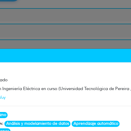
gado
 Ingeniería Eléctrica en curso (Universidad Tecnológica de Pereira
Vuy
zno
ón:
Análisis y modelamiento de datos
Aprendizaje automático