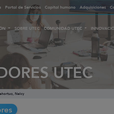
a
Portal de Servicios
Capital humano
Adquisiciones
C
IÓN
SOBRE UTEC
COMUNIDAD UTEC
INNOVACI
DORES UTEC
ehortua, Nelcy
ores