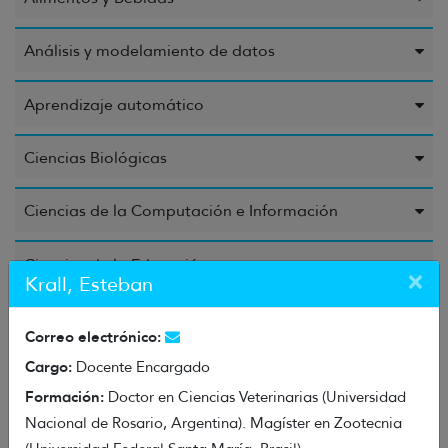
Análisis y modelamiento de datos
Aprendizaje automático
Ciencias Biológicas
Ciencias de la Computación e Información
Ciencias de la Educación
×
Krall, Esteban
Ciencias de la Salud
Correo electrónico:
Cargo:
Docente Encargado
Ciencias Químicas
Formación:
Doctor en Ciencias Veterinarias (Universidad
Nacional de Rosario, Argentina). Magíster en Zootecnia
Energía