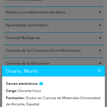
Análisis y modelamiento de datos
Aprendizaje automático
Ciencias Biológicas
Ciencias de la Computación e Información
Ciencias de la Educación
×
Duarte, Martín
Ciencias de la Salud
Correo electrónico:
Ciencias Químicas
Cargo:
Docente Inicio
Formación:
Doctor en Ciencias de Materiales (Universidad
Energía
de Alicante, España).