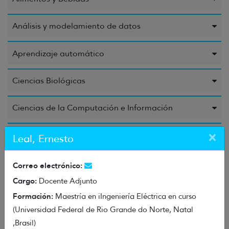
Análisis y modelamiento de datos
Aprendizaje automático
Ciencias Biológicas
Ciencias de la Computación e Información
×
Ciencias de la Educación
Leal, Ernesto
Ciencias de la Salud
Correo electrónico:
Cargo:
Docente Adjunto
Ciencias Químicas
Formación:
Maestría en iIngeniería Eléctrica en curso
(Universidad Federal de Rio Grande do Norte, Natal
Energía
,Brasil)