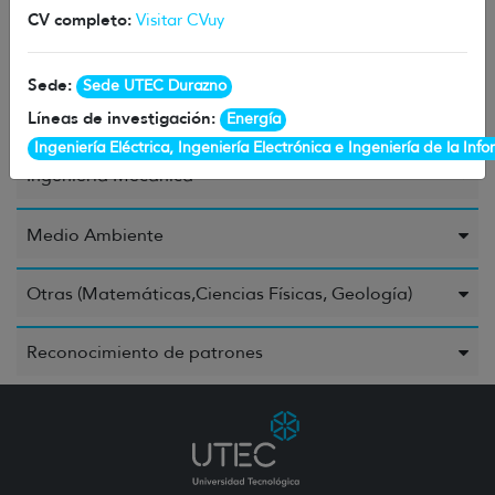
CV completo:
Visitar CVuy
Ingeniería Civil o Industrial
Sede:
Sede UTEC Durazno
Ingeniería Eléctrica, Ingeniería Electrónica e
Ingeniería de la Información
Líneas de investigación:
Energía
Ingeniería Eléctrica, Ingeniería Electrónica e Ingeniería de la Inf
Ingeniería Mecánica
Medio Ambiente
Otras (Matemáticas,Ciencias Físicas, Geología)
Reconocimiento de patrones