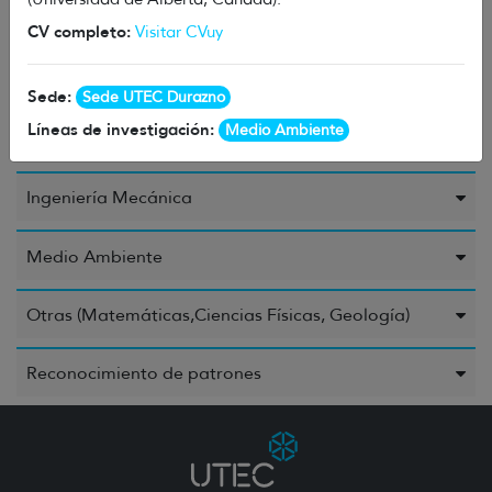
CV completo:
Visitar CVuy
Ingeniería Civil o Industrial
Sede:
Sede UTEC Durazno
Ingeniería Eléctrica, Ingeniería Electrónica e
Líneas de investigación:
Medio Ambiente
Ingeniería de la Información
Ingeniería Mecánica
Medio Ambiente
Otras (Matemáticas,Ciencias Físicas, Geología)
Reconocimiento de patrones