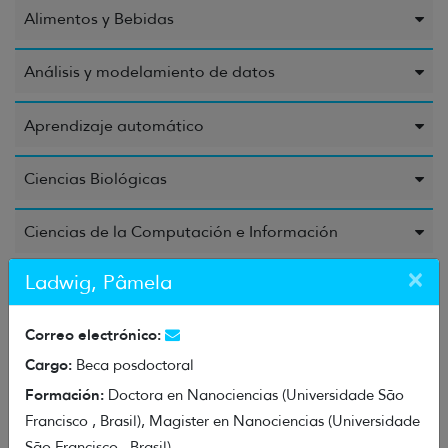
Alimentos y Bebidas
Análisis y modelamiento de datos
Aprendizaje automático
Ciencias Biológicas
Ciencias de la Computación e Información
×
Ladwig, Pâmela
Ciencias de la Educación
Correo electrónico:
Ciencias de la Salud
Cargo:
Beca posdoctoral
Ciencias Químicas
Formación:
Doctora en Nanociencias (Universidade São
Francisco , Brasil), Magister en Nanociencias (Universidade
Energía
São Francisco , Brasil)