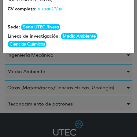
CV completo:
Visitar CVuy
Ingeniería Civil o Industrial
Sede:
Sede UTEC Rivera
Ingeniería Eléctrica, Ingeniería Electrónica e
Líneas de investigación:
Medio Ambiente
Ingeniería de la Información
Ciencias Químicas
Ingeniería Mecánica
Medio Ambiente
Otras (Matemáticas,Ciencias Físicas, Geología)
Reconocimiento de patrones