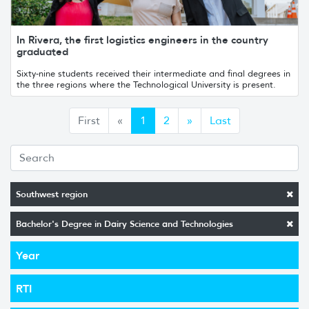
In Rivera, the first logistics engineers in the country
graduated
Sixty-nine students received their intermediate and final degrees in
the three regions where the Technological University is present.
Anterior
Siguiente
First
«
1
2
»
Last
Southwest region
Bachelor's Degree in Dairy Science and Technologies
Year
RTI