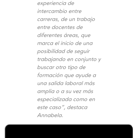
experiencia de
intercambio entre
carreras, de un trabajo
entre docentes de
diferentes áreas, que
marca el inicio de una
posibilidad de seguir
trabajando en conjunto y
buscar otro tipo de
formación que ayude a
una salida laboral más
amplia o a su vez más
especializada como en
este caso”, destaca
Annabela.