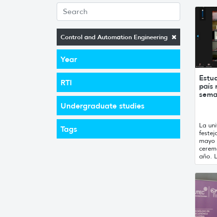
Control and Automation Engineering
Year
Estu
RTI
país 
sem
Undergraduate studies
La un
Tags
festej
mayo 
ceremo
año. L