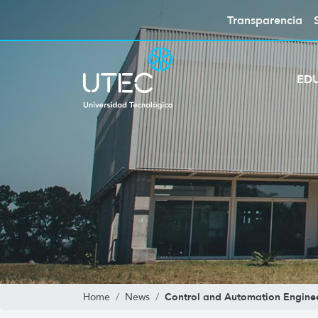
Transparencia
ED
Control and Automation Engine
Home
News