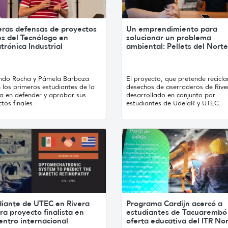
eras defensas de proyectos
Un emprendimiento para
es del Tecnólogo en
solucionar un problema
rónica Industrial
ambiental: Pellets del Norte
ndo Rocha y Pámela Barboza
El proyecto, que pretende recicla
 los primeros estudiantes de la
desechos de aserraderos de Rive
ra en defender y aprobar sus
desarrollado en conjunto por
tos finales.
estudiantes de UdelaR y UTEC.
diante de UTEC en Rivera
Programa Cardijn acercó a
ra proyecto finalista en
estudiantes de Tacuarembó 
entro internacional
oferta educativa del ITR No