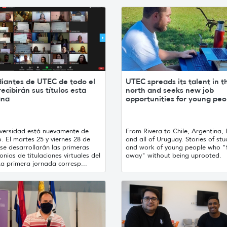
diantes de UTEC de todo el
UTEC spreads its talent in t
recibirán sus títulos esta
north and seeks new job
ana
opportunities for young peo
iversidad está nuevamente de
From Rivera to Chile, Argentina, 
o. El martes 25 y viernes 28 de
and all of Uruguay. Stories of stu
se desarrollarán las primeras
and work of young people who "f
nias de titulaciones virtuales del
away" without being uprooted.
a primera jornada corresp...