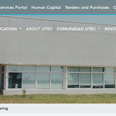
Services Portal
Human Capital
Tenders and Purchases
C
UCATION
ABOUT UTEC
COMUNIDAD UTEC
INNO
ering