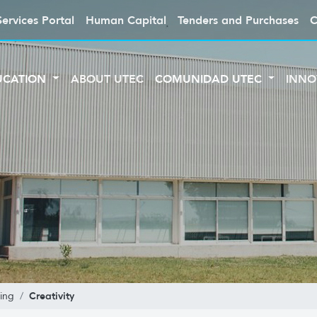
Services Portal
Human Capital
Tenders and Purchases
C
UCATION
ABOUT UTEC
COMUNIDAD UTEC
INNO
Creativity
ing