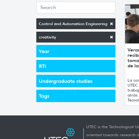
Control and Automation Engineering
creativity
Vera
Year
recib
toma
de la
RTI
La con
Undergraduate studies
UTEC 
traba
atrás
Tags
Tecnol
UTEC is the Technological Un
oriented towards research a