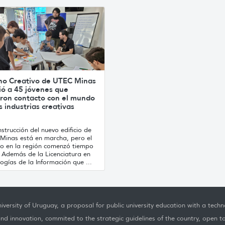
no Creativo de UTEC Minas
ió a 45 jóvenes que
ron contacto con el mundo
s industrias creativas
strucción del nuevo edificio de
Minas está en marcha, pero el
jo en la región comenzó tiempo
. Además de la Licenciatura en
ogías de la Información que ...
iversity of Uruguay, a proposal for public university education with a techno
nd innovation, commited to the strategic guidelines of the country, open t