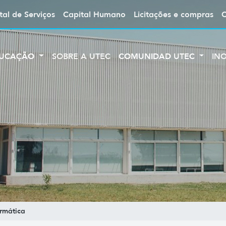
tal de Serviços
Capital Humano
Licitações e compras
UCAÇÃO
SOBRE A UTEC
COMUNIDAD UTEC
IN
rmática