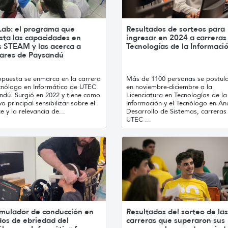
Lab: el programa que
Resultados de sorteos para
sta las capacidades en
ingresar en 2024 a carreras
s STEAM y las acerca a
Tecnologías de la Informaci
lares de Paysandú
opuesta se enmarca en la carrera
Más de 1100 personas se postul
cnólogo en Informática de UTEC
en noviembre-diciembre a la
ndú. Surgió en 2022 y tiene como
Licenciatura en Tecnologías de la
vo principal sensibilizar sobre el
Información y el Tecnólogo en Aná
e y la relevancia de...
Desarrollo de Sistemas, carreras
UTEC ...
imulador de conducción en
Resultados del sorteo de las
dos de ebriedad del
carreras que superaron sus