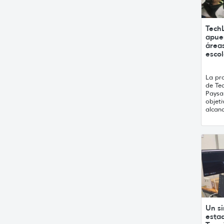
Tech
apue
área
esco
La pr
de Te
Paysa
objeti
alcanc
Un s
esta