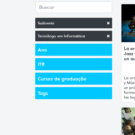
Sudoeste
Tecnólogo em Informática
La or
Ano
Jazz
un a
ITR
La orq
Cursos de graduação
y Mús
un pro
forma
Tags
las bi