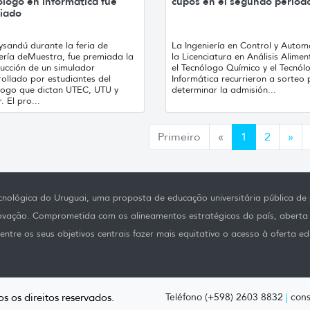
logo en Informática fue
cupos en el segundo períod
iado
ysandú durante la feria de
La Ingeniería en Control y Autom
iería deMuestra, fue premiada la
la Licenciatura en Análisis Alimen
rucción de un simulador
el Tecnólogo Químico y el Tecnól
ollado por estudiantes del
Informática recurrieron a sorteo
logo que dictan UTEC, UTU y
determinar la admisión...
. El pro...
Anterior
Sig
Primeiro
«
1
2
»
nológica do Uruguai, uma proposta de educação universitária pública de p
novação. Comprometida com os alineamentos estratégicos do país, aberta
ntre os seus objetivos centrais fazer mais equitativo o acesso à oferta ed
s os direitos reservados.
Teléfono (+598) 2603 8832
|
cons