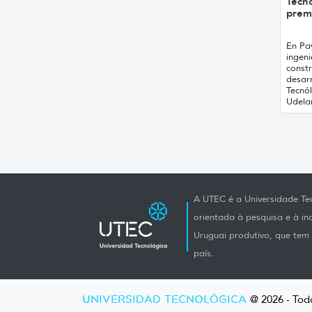
Tecnó
prem
En Pa
ingen
const
desarr
Tecnó
Udelar
A UTEC é a Universidade Tec
orientada à pesquisa e à i
Uruguai produtivo, que tem e
país.
UNIVERSIDAD TECNOLÓGICA
@ 2026 - Todo