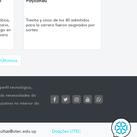
o
Paysandú
ática,
Treinta y cinco de los 40 admitidos
tario,
para la carrera fueron asignados por
ogo en
sorteo
 para
uiente
Últimos
erfil tecnológico,
 às necessidades do
ucativa no interior do
ultas@utec.edu.uy
Doações UTEC