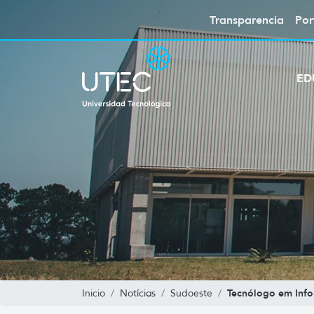
Transparencia
Por
ED
Tecnólogo em Info
Inicio
Notícias
Sudoeste