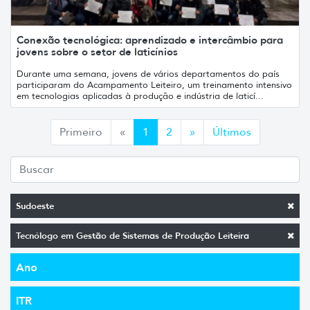
Conexão tecnológica: aprendizado e intercâmbio para
jovens sobre o setor de laticínios
Durante uma semana, jovens de vários departamentos do país
participaram do Acampamento Leiteiro, um treinamento intensivo
em tecnologias aplicadas à produção e indústria de laticí...
Anterior
Siguiente
Primeiro
«
1
2
»
Últimos
Sudoeste
Tecnólogo em Gestão de Sistemas de Produção Leiteira
Ano
ITR