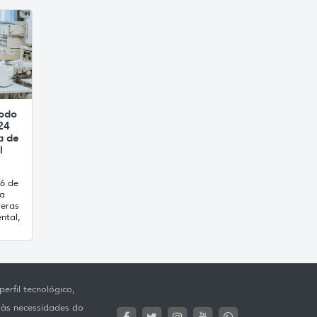
íodo
24
a de
l
16 de
ca
reras
ntal,
erfil tecnológico,
 às necessidades do