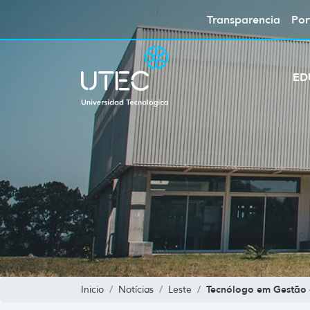
Transparencia
Por
ED
Tecnólogo em Gestão 
Inicio
Notícias
Leste