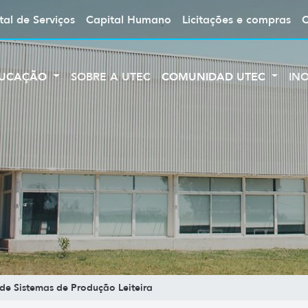
tal de Serviços
Capital Humano
Licitações e compras
UCAÇÃO
SOBRE A UTEC
COMUNIDAD UTEC
IN
de Sistemas de Produção Leiteira