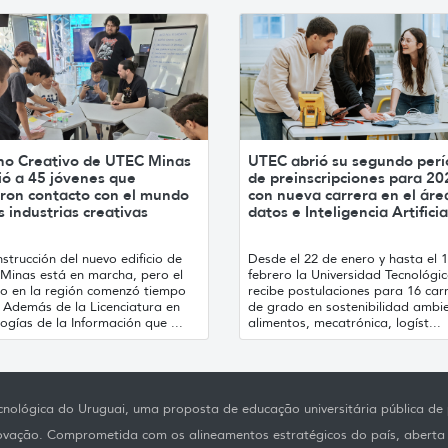
no Creativo de UTEC Minas
UTEC abrió su segundo per
ió a 45 jóvenes que
de preinscripciones para 20
ron contacto con el mundo
con nueva carrera en el áre
s industrias creativas
datos e Inteligencia Artificia
strucción del nuevo edificio de
Desde el 22 de enero y hasta el 
Minas está en marcha, pero el
febrero la Universidad Tecnológi
jo en la región comenzó tiempo
recibe postulaciones para 16 car
. Además de la Licenciatura en
de grado en sostenibilidad ambie
ogías de la Información que ...
alimentos, mecatrónica, logíst...
nológica do Uruguai, uma proposta de educação universitária pública de p
novação. Comprometida com os alineamentos estratégicos do país, aberta