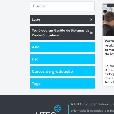
Leste
Tecnólogo em Gestão de Sistemas de
Produção Leiteira
Vera
recib
Ano
toma
de la
ITR
La con
UTEC 
Cursos de graduação
traba
atrás
Tecnol
Tags
A UTEC é a Universidade Tec
orientada à pesquisa e à i