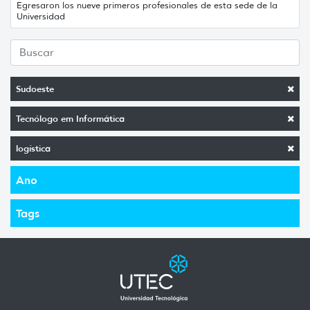
Egresaron los nueve primeros profesionales de esta sede de la
Universidad
Sudoeste
Tecnólogo em Informática
logística
Ano
Tags