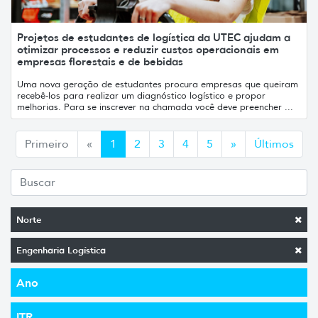
Projetos de estudantes de logística da UTEC ajudam a
otimizar processos e reduzir custos operacionais em
empresas florestais e de bebidas
Uma nova geração de estudantes procura empresas que queiram
recebê-los para realizar um diagnóstico logístico e propor
melhorias. Para se inscrever na chamada você deve preencher ...
Anterior
Siguiente
Primeiro
«
1
2
3
4
5
»
Últimos
Norte
Engenharia Logística
Ano
ITR