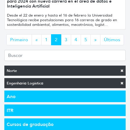
para 2024 con nueva carrera en el área de datos e
Inteligencia Artificial
Desde el 22 de enero y hasta el 16 de febrero la Universidad
Tecnológica recibe postulaciones para 16 carreras de grado en
sostenibilidad ambiental, alimentos, mecatrónica, logíst...
Anterior
Siguiente
Primeiro
«
1
2
3
4
5
»
Últimos
Norte
Engenharia Logística
Ano
ITR
Cursos de graduação