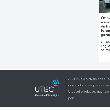
Otim
e mel
distr
fora
geraç
Quinz
Logís
no me
A UTEC é a Universidade Tec
orientada à pesquisa e à i
Uruguai produtivo, que tem e
país.