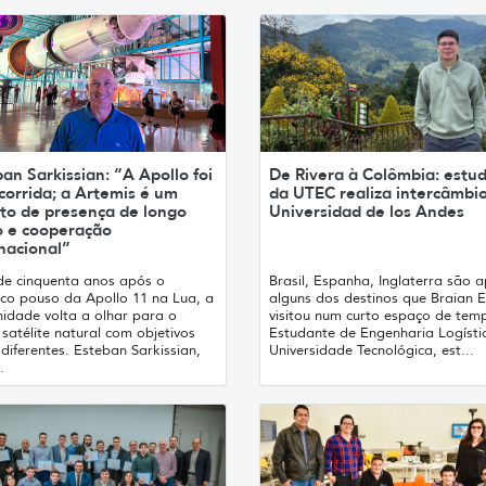
an Sarkissian: “A Apollo foi
De Rivera à Colômbia: estu
corrida; a Artemis é um
da UTEC realiza intercâmbi
eto de presença de longo
Universidad de los Andes
o e cooperação
nacional”
de cinquenta anos após o
Brasil, Espanha, Inglaterra são 
ico pouso da Apollo 11 na Lua, a
alguns dos destinos que Braian E
idade volta a olhar para o
visitou num curto espaço de tem
satélite natural com objetivos
Estudante de Engenharia Logísti
diferentes. Esteban Sarkissian,
Universidade Tecnológica, est...
.