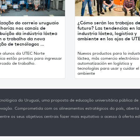
ização do correio uruguaio
¿Cómo serán los trabajos de
horias nos canais de
futuro? Las tendencias en l
ibuição da indústria láctea
industria láctea, logística y
m o trabalho da nova
ambiente en los ojos de UT
ão de tecnólogos ...
e alunos da UTEC Norte
Nuevos productos para la indust
tica estão prontos para ingressar
láctea, más comercio electrónico
rcado de trabalho.
automatización en logística y
tecnologías para usar y cuidar el
ambiente
nológica do Uruguai, uma proposta de educação universitária pública de p
novação. Comprometida com os alineamentos estratégicos do país, aberta
ntre os seus objetivos centrais fazer mais equitativo o acesso à oferta ed