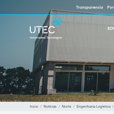
Transparencia
Por
ED
Inicio
Notícias
Norte
Engenharia Logística