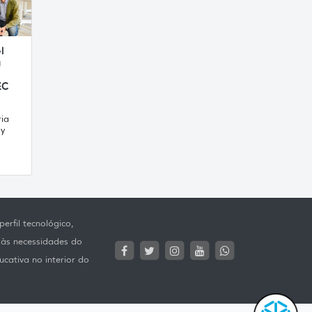
l
a
EC
ria
 y
erfil tecnológico,
 às necessidades do
ucativa no interior do