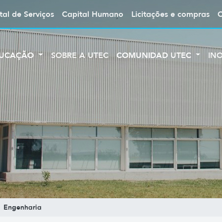
tal de Serviços
Capital Humano
Licitações e compras
UCAÇÃO
SOBRE A UTEC
COMUNIDAD UTEC
IN
Engenharia