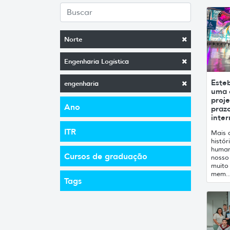
Norte
Engenharia Logística
Esteb
engenharia
uma 
proj
Ano
praz
inter
ITR
Mais 
histór
human
Cursos de graduação
nosso 
muito 
mem..
Tags