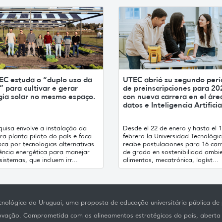
EC estuda o “duplo uso da
UTEC abrió su segundo per
” para cultivar e gerar
de preinscripciones para 20
gia solar no mesmo espaço.
con nueva carrera en el áre
datos e Inteligencia Artificia
quisa envolve a instalação da
Desde el 22 de enero y hasta el 
ra planta piloto do país e foca
febrero la Universidad Tecnológi
ca por tecnologias alternativas
recibe postulaciones para 16 car
iência energética para manejar
de grado en sostenibilidad ambie
sistemas, que incluem irr...
alimentos, mecatrónica, logíst...
nológica do Uruguai, uma proposta de educação universitária pública de p
novação. Comprometida com os alineamentos estratégicos do país, aberta