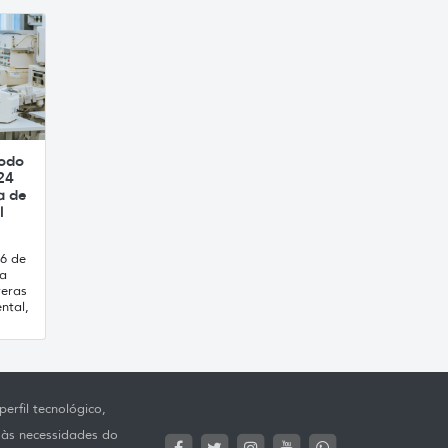
íodo
24
a de
l
16 de
ca
reras
ntal,
erfil tecnológico,
 às necessidades do