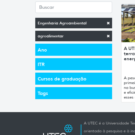
Engenharia Agroambiental
agroalimentar
A UT
Ano
terra
ener
ITR
A pes
Cursos de graduação
primei
na bus
e efic
Tags
esses 
A UTEC é a Universidade Tec
orientada à pesquisa e à i