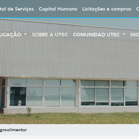
tal de Serviços
Capital Humano
Licitações e compras
UCAÇÃO
SOBRE A UTEC
COMUNIDAD UTEC
IN
groalimentar