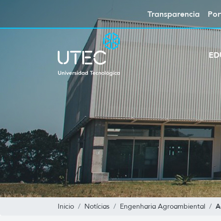
Transparencia
Por
ED
A
Inicio
Notícias
Engenharia Agroambiental