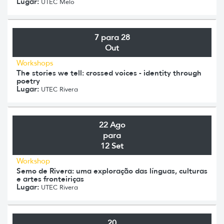
Lugar:
UTEC Melo
7 para 28
Out
Workshops
The stories we tell: crossed voices - identity through
poetry
Lugar:
UTEC Rivera
22 Ago
para
12 Set
Workshop
Semo de Rivera: uma exploração das línguas, culturas
e artes fronteiriças
Lugar:
UTEC Rivera
20