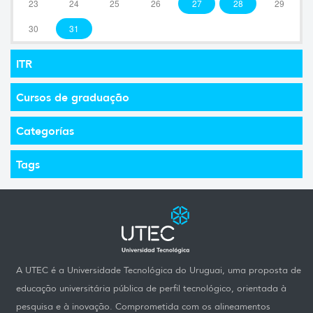
23
24
25
26
27
28
29
30
31
ITR
Cursos de graduação
Categorías
Tags
A UTEC é a Universidade Tecnológica do Uruguai, uma proposta de
educação universitária pública de perfil tecnológico, orientada à
pesquisa e à inovação. Comprometida com os alineamentos