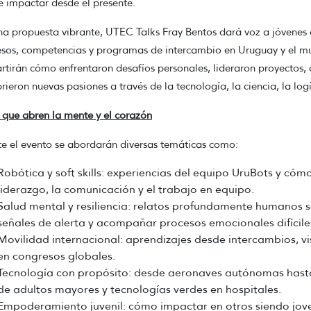
e impactar desde el presente.
a propuesta vibrante, UTEC Talks Fray Bentos dará voz a jóvenes 
sos, competencias y programas de intercambio en Uruguay y el mu
tirán cómo enfrentaron desafíos personales, lideraron proyectos, 
rieron nuevas pasiones a través de la tecnología, la ciencia, la logí
que abren la mente y el corazón
e el evento se abordarán diversas temáticas como:
Robótica y soft skills: experiencias del equipo UruBots y có
liderazgo, la comunicación y el trabajo en equipo.
Salud mental y resiliencia: relatos profundamente humanos s
señales de alerta y acompañar procesos emocionales difícile
Movilidad internacional: aprendizajes desde intercambios, v
en congresos globales.
Tecnología con propósito: desde aeronaves autónomas hasta i
de adultos mayores y tecnologías verdes en hospitales.
Empoderamiento juvenil: cómo impactar en otros siendo jove