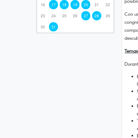
posibl
16
17
18
19
20
21
22
Con un
23
24
25
26
27
28
29
congre
30
31
compar
descub
Temas 
Durant