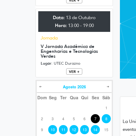
VER +
Data:
13 de Outubro
Hora:
13:00 - 19:00
Jornada
V Jornada Acadêmica de
Engenharias e Tecnologias
Verdes
Lugar:
UTEC Durazno
VER +
Agosto
2026
Dom
Seg
Ter
Qua
Qui
Sex
Sáb
1
2
3
4
5
6
7
8
La Uni
evento
9
10
11
12
13
14
15