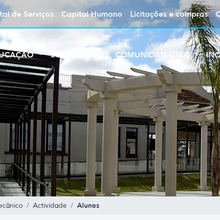
tal de Serviços
Capital Humano
Licitações e compras
UCAÇÃO
SOBRE A UTEC
COMUNIDAD UTEC
IN
Alunos
ecânico
Actividade