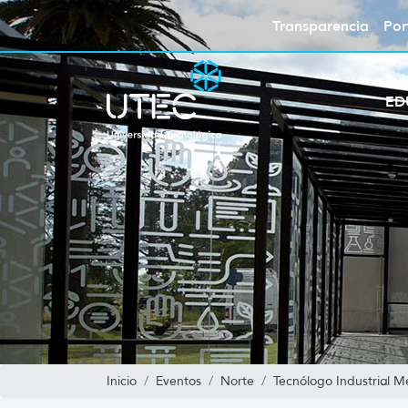
Transparencia
Por
ED
Inicio
Eventos
Norte
Tecnólogo Industrial M