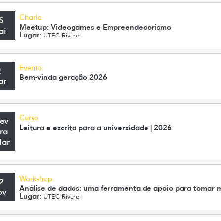
Charla
5
Meetup: Videogames e Empreendedorismo
ai
Lugar:
UTEC Rivera
Evento
2
Bem-vinda geração 2026
ar
Curso
Fev
Leitura e escrita para a universidade | 2026
ra
Mar
Workshop
2
Análise de dados: uma ferramenta de apoio para tomar 
ov
Lugar:
UTEC Rivera