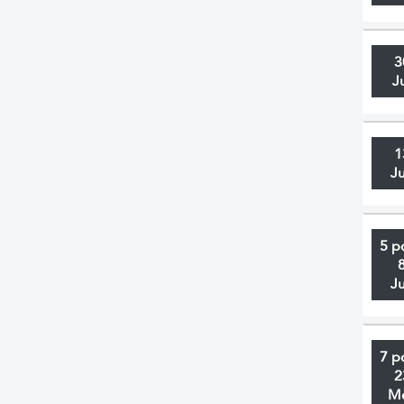
3
J
1
J
5 p
J
7 p
2
M