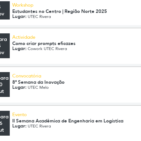
Workshop
4
Estudantes no Centro | Região Norte 2025
ov
Lugar:
UTEC Rivera
Actividade
ara
Como criar prompts eficazes
5
Lugar:
Cowork UTEC Rivera
ov
Convocatória
para
8ª Semana da Inovação
0
Lugar:
UTEC Melo
ut
Evento
para
II Semana Acadêmica de Engenharia em Logística
6
Lugar:
UTEC Rivera
ut