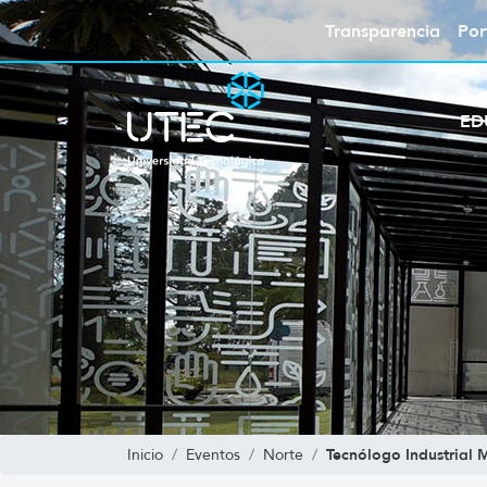
Transparencia
Por
ED
Tecnólogo Industrial 
Inicio
Eventos
Norte