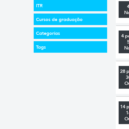
ITR
N
Cursos de graduação
Categorías
4 p
Tags
N
28 
3
O
14 
1
O