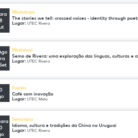
Workshops
ara
The stories we tell: crossed voices - identity through poet
8
Lugar:
UTEC Rivera
ut
Workshop
Ago
Semo de Rivera: uma exploração das línguas, culturas e ar
ra
Lugar:
UTEC Rivera
Set
Evento
0
Café com inovação
go
Lugar:
UTEC Melo
Seminário
para
Idioma, cultura e tradições da China no Uruguai
0
Lugar:
UTEC Rivera
go