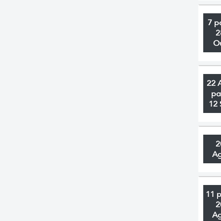
7 p
2
O
22 
pa
12 
2
A
11 
2
A