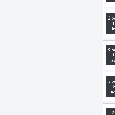
2 p
1
J
9 p
1
S
3 p
A
2