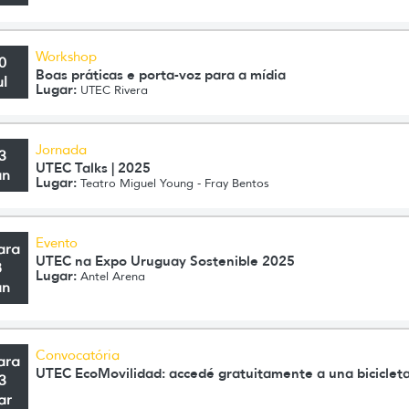
Workshop
0
Boas práticas e porta-voz para a mídia
ul
Lugar:
UTEC Rivera
Jornada
3
UTEC Talks | 2025
un
Lugar:
Teatro Miguel Young - Fray Bentos
Evento
ara
UTEC na Expo Uruguay Sostenible 2025
8
Lugar:
Antel Arena
un
Convocatória
ara
UTEC EcoMovilidad: accedé gratuitamente a una bicicleta
3
ar