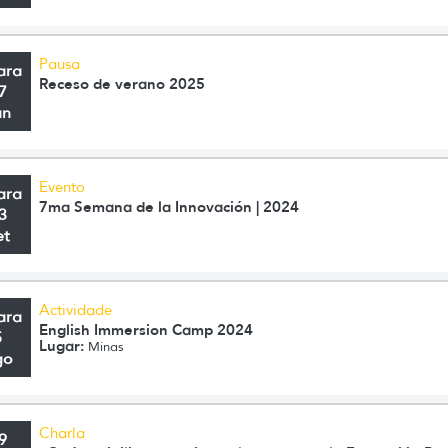
Pausa
ara
Receso de verano 2025
7
an
Evento
ara
7ma Semana de la Innovación | 2024
3
et
Actividade
ara
English Immersion Camp 2024
5
Lugar:
Minas
go
Charla
9