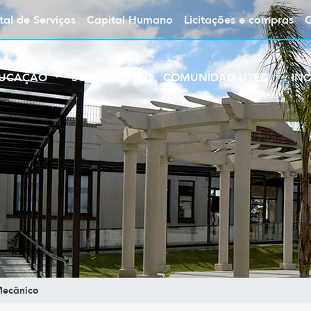
tal de Serviços
Capital Humano
Licitações e compras
UCAÇÃO
SOBRE A UTEC
COMUNIDAD UTEC
IN
Mecânico