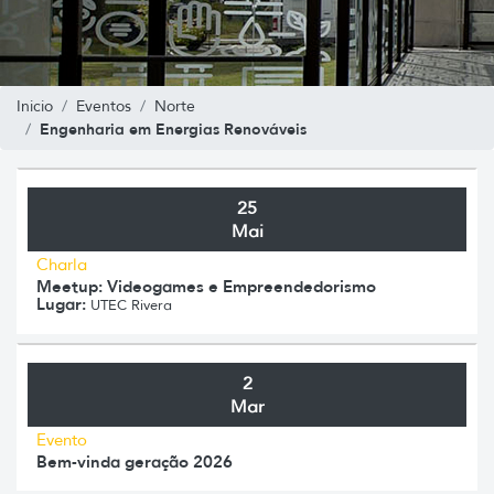
Inicio
Eventos
Norte
Engenharia em Energias Renováveis
25
Mai
Charla
Meetup: Videogames e Empreendedorismo
Lugar:
UTEC Rivera
2
Mar
Evento
Bem-vinda geração 2026