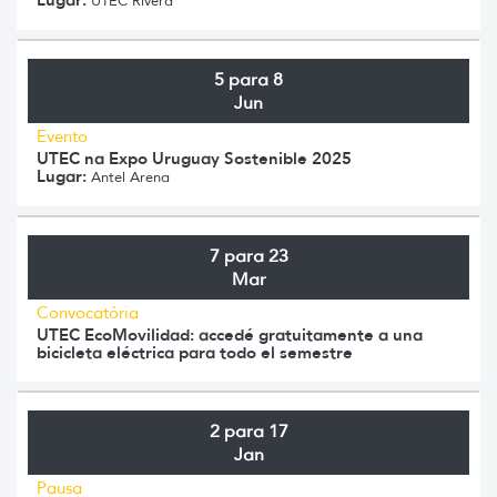
UTEC Rivera
5 para 8
Jun
Evento
UTEC na Expo Uruguay Sostenible 2025
Lugar:
Antel Arena
7 para 23
Mar
Convocatória
UTEC EcoMovilidad: accedé gratuitamente a una
bicicleta eléctrica para todo el semestre
2 para 17
Jan
Pausa