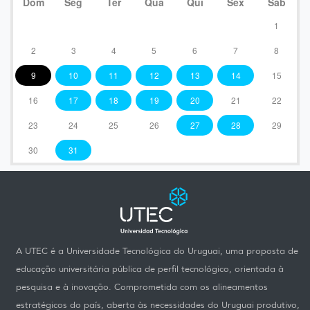
Dom
Seg
Ter
Qua
Qui
Sex
Sáb
1
2
3
4
5
6
7
8
9
10
11
12
13
14
15
16
17
18
19
20
21
22
23
24
25
26
27
28
29
30
31
A UTEC é a Universidade Tecnológica do Uruguai, uma proposta de
educação universitária pública de perfil tecnológico, orientada à
pesquisa e à inovação. Comprometida com os alineamentos
estratégicos do país, aberta às necessidades do Uruguai produtivo,