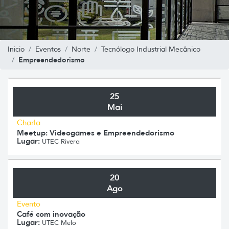
Inicio
Eventos
Norte
Tecnólogo Industrial Mecânico
Empreendedorismo
25
Mai
Charla
Meetup: Videogames e Empreendedorismo
Lugar:
UTEC Rivera
20
Ago
Evento
Café com inovação
Lugar:
UTEC Melo