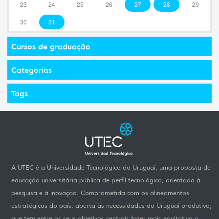
23
24
25
26
27
28
29
30
31
Cursos de graduação
Categorías
Tags
A UTEC é a Universidade Tecnológica do Uruguai, uma proposta de
educação universitária pública de perfil tecnológico, orientada à
pesquisa e à inovação. Comprometida com os alineamentos
estratégicos do país, aberta às necessidades do Uruguai produtivo,
que tem entre os seus objetivos centrais fazer mais equitativo o