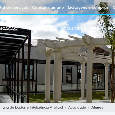
tal de Serviços
Capital Humano
Licitações e compras
UCAÇÃO
SOBRE A UTEC
COMUNIDAD UTEC
IN
Alunos
ria de Dados e Inteligência Artificial
Actividade