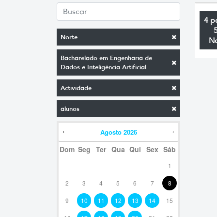
4 p
Norte
N
Bacharelado em Engenharia de
Dados e Inteligência Artificial
Actividade
alunos
Agosto
2026
Dom
Seg
Ter
Qua
Qui
Sex
Sáb
1
2
3
4
5
6
7
8
9
10
11
12
13
14
15