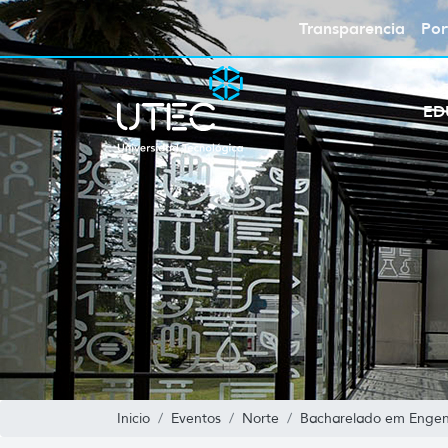
Transparencia
Por
ED
Inicio
Eventos
Norte
Bacharelado em Engenha