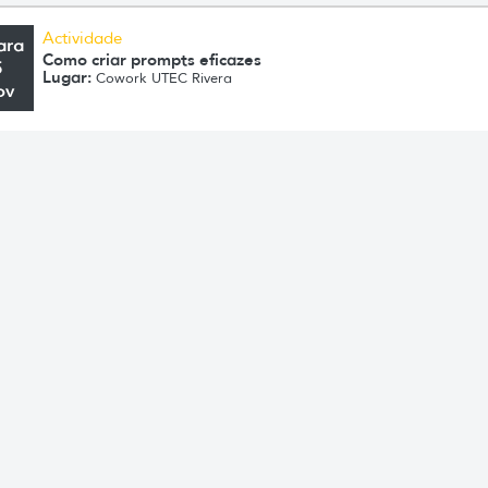
Actividade
ara
Como criar prompts eficazes
5
Lugar:
Cowork UTEC Rivera
ov