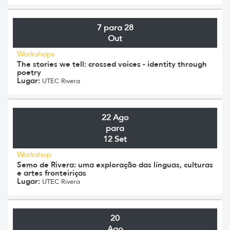
7 para 28
Out
Workshops
The stories we tell: crossed voices - identity through
poetry
Lugar:
UTEC Rivera
22 Ago
para
12 Set
Workshop
Semo de Rivera: uma exploração das línguas, culturas
e artes fronteiriças
Lugar:
UTEC Rivera
20
Ago