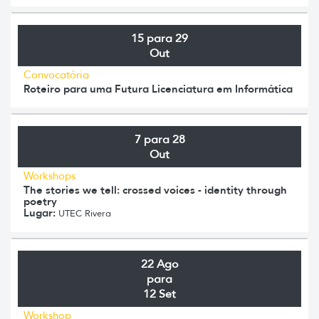
15 para 29
Out
Convocatória
Roteiro para uma Futura Licenciatura em Informática
7 para 28
Out
Workshops
The stories we tell: crossed voices - identity through
poetry
Lugar:
UTEC Rivera
22 Ago
para
12 Set
Workshop