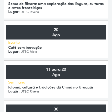
Semo de Rivera: uma exploração das línguas, culturas
e artes fronteiriças
Lugar:
UTEC Rivera
20
Ago
Evento
Café com inovação
Lugar:
UTEC Melo
11 para 20
Ago
Seminário
Idioma, cultura e tradições da China no Uruguai
Lugar:
UTEC Rivera
30