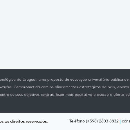
nológica do Uruguai, uma proposta de educação universitária pública de p
novação. Comprometida com os alineamentos estratégicos do país, aberta
ntre os seus objetivos centrais fazer mais equitativo o acesso à oferta ed
s os direitos reservados.
Teléfono (+598) 2603 8832
|
cons