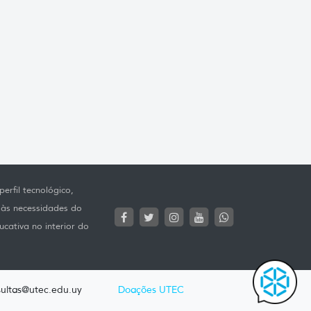
erfil tecnológico,
 às necessidades do
ucativa no interior do
ultas@utec.edu.uy
Doações UTEC