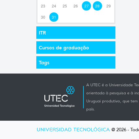
23
24
25
26
27
28
29
30
31
ITR
Cursos de graduação
Tags
A UTEC é a Universidade Tec
orientada à pesquisa e à i
Uruguai produtivo, que tem e
país.
UNIVERSIDAD TECNOLÓGICA
@ 2026 - Todo