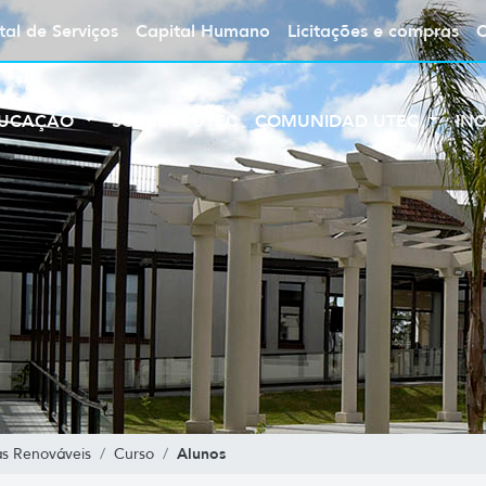
tal de Serviços
Capital Humano
Licitações e compras
UCAÇÃO
SOBRE A UTEC
COMUNIDAD UTEC
IN
Alunos
s Renováveis
Curso