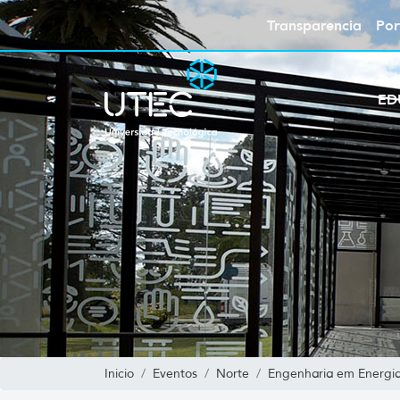
Transparencia
Por
ED
Inicio
Eventos
Norte
Engenharia em Energia