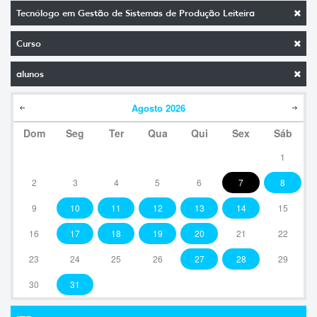
Tecnólogo em Gestão de Sistemas de Produção Leiteira
Curso
alunos
Agosto
2026
Dom
Seg
Ter
Qua
Qui
Sex
Sáb
1
2
3
4
5
6
7
8
9
10
11
12
13
14
15
16
17
18
19
20
21
22
23
24
25
26
27
28
29
30
31