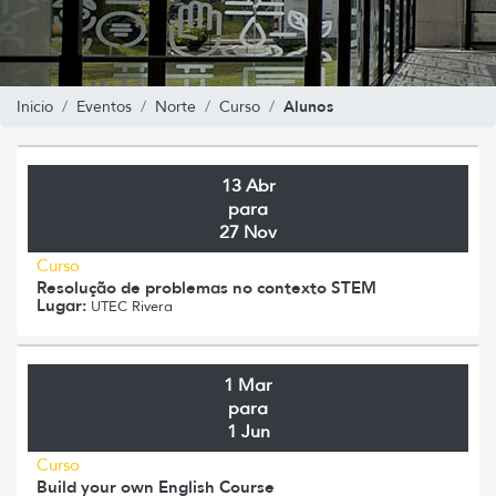
Alunos
Inicio
Eventos
Norte
Curso
13 Abr
para
27 Nov
Curso
Resolução de problemas no contexto STEM
Lugar:
UTEC Rivera
1 Mar
para
1 Jun
Curso
Build your own English Course