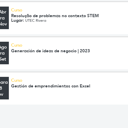
Curso
Abr
Resolução de problemas no contexto STEM
ra
Lugar:
UTEC Rivera
Nov
Curso
Ago
Generación de ideas de negocio | 2023
ra
Set
Curso
para
Gestión de emprendimientos con Excel
8
ev