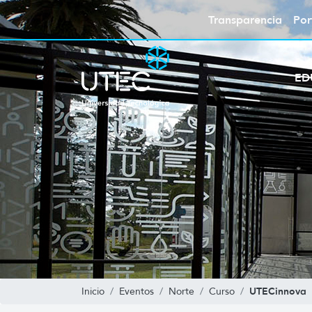
Transparencia
Por
ED
UTECinnova
Inicio
Eventos
Norte
Curso