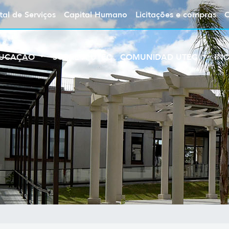
tal de Serviços
Capital Humano
Licitações e compras
UCAÇÃO
SOBRE A UTEC
COMUNIDAD UTEC
IN