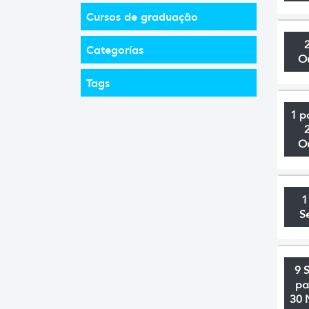
Cursos de graduação
Categorías
O
Tags
1 p
O
1
S
9 
pa
30 