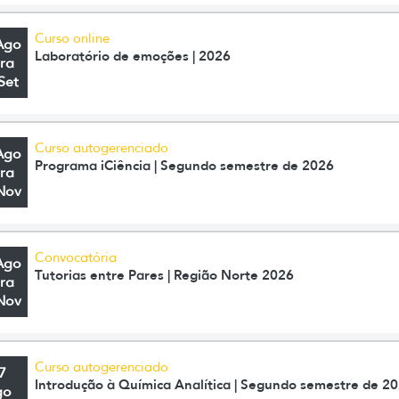
Curso online
Ago
Laboratório de emoções | 2026
ra
Set
Curso autogerenciado
Ago
Programa iCiência | Segundo semestre de 2026
ra
Nov
Convocatória
Ago
Tutorias entre Pares | Região Norte 2026
ra
Nov
Curso autogerenciado
7
Introdução à Química Analítica | Segundo semestre de 2
go