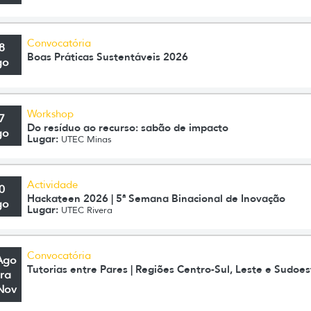
Convocatória
8
Boas Práticas Sustentáveis 2026
go
Workshop
7
Do resíduo ao recurso: sabão de impacto
go
Lugar:
UTEC Minas
Actividade
0
Hackateen 2026 | 5ª Semana Binacional de Inovação
go
Lugar:
UTEC Rivera
Convocatória
Ago
Tutorias entre Pares | Regiões Centro-Sul, Leste e Sudoes
ra
Nov