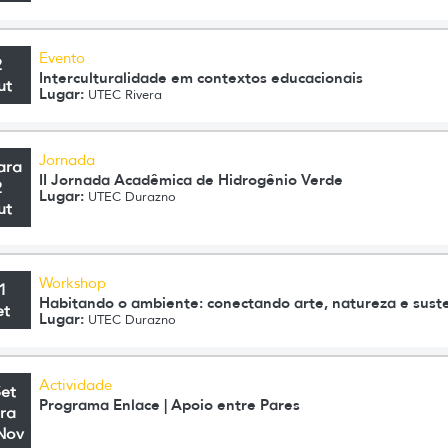
Evento
2
Interculturalidade em contextos educacionais
ut
Lugar:
UTEC Rivera
Jornada
ara
II Jornada Acadêmica de Hidrogênio Verde
2
Lugar:
UTEC Durazno
ut
Workshop
1
Habitando o ambiente: conectando arte, natureza e suste
et
Lugar:
UTEC Durazno
Actividade
Set
Programa Enlace | Apoio entre Pares
ra
Nov