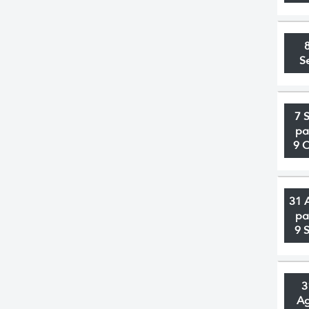
S
7 
pa
9 
31 
pa
9 
3
A