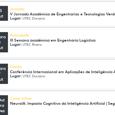
Jornada
3
V Jornada Acadêmica de Engenharias e Tecnologias Verd
ut
Lugar:
UTEC Durazno
Actividade
ara
III Semana acadêmica em Engenharia Logística
8
Lugar:
UTEC Rivera
ut
Evento
ara
Conferência Internacional em Aplicações de Inteligência A
7
Lugar:
UTEC Durazno
ut
Curso online
Out
NeuroIA: Impacto Cognitivo da Inteligência Artificial | 
ra
Dez