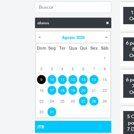
1
O
alunos
Agosto
2026
6 p
Dom
Seg
Ter
Qua
Qui
Sex
Sáb
O
1
2
3
4
5
6
7
8
9
10
11
12
13
14
15
6 p
16
17
18
19
20
21
22
O
23
24
25
26
27
28
29
30
31
5 
pa
ITR
7 