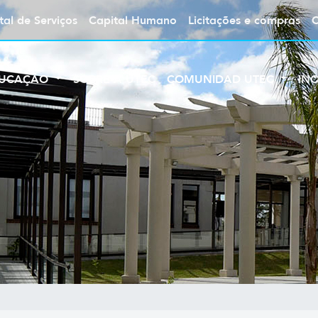
tal de Serviços
Capital Humano
Licitações e compras
UCAÇÃO
SOBRE A UTEC
COMUNIDAD UTEC
IN