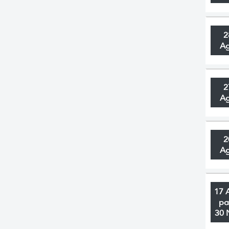
2
A
2
A
2
A
17 
pa
30 