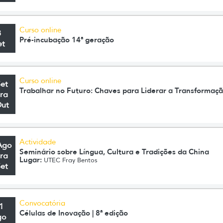
Curso online
8
Pré-incubação 14ª geração
et
Curso online
Set
Trabalhar no Futuro: Chaves para Liderar a Transformaç
ra
Out
Actividade
Ago
Seminário sobre Língua, Cultura e Tradições da China
ra
Lugar:
UTEC Fray Bentos
Set
Convocatória
1
Células de Inovação | 8ª edição
go