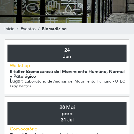
Biomedicina
Inicio
Eventos
24
Jun
Workshop
II taller Biomecánica del Movimiento Humano, Normal
y Patológico
Lugar:
Laboratorio de Análisis del Movimiento Humano - UTEC
Fray Bentos
28 Mai
para
31 Jul
Convocatória